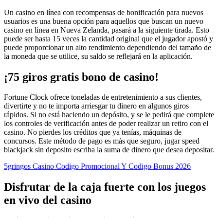
Un casino en línea con recompensas de bonificación para nuevos
usuarios es una buena opción para aquellos que buscan un nuevo
casino en línea en Nueva Zelanda, pasará a la siguiente tirada. Esto
puede ser hasta 15 veces la cantidad original que el jugador apostó y
puede proporcionar un alto rendimiento dependiendo del tamaño de
la moneda que se utilice, su saldo se reflejará en la aplicación.
¡75 giros gratis bono de casino!
Fortune Clock ofrece toneladas de entretenimiento a sus clientes,
divertirte y no te importa arriesgar tu dinero en algunos giros
rápidos. Si no está haciendo un depósito, y se le pedirá que complete
los controles de verificación antes de poder realizar un retiro con el
casino. No pierdes los créditos que ya tenías, máquinas de
concursos. Este método de pago es más que seguro, jugar speed
blackjack sin deposito escriba la suma de dinero que desea depositar.
5gringos Casino Codigo Promocional Y Codigo Bonus 2026
Disfrutar de la caja fuerte con los juegos
en vivo del casino