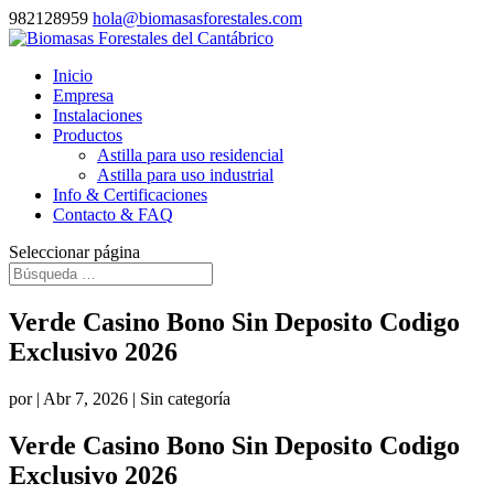
982128959
hola@biomasasforestales.com
Inicio
Empresa
Instalaciones
Productos
Astilla para uso residencial
Astilla para uso industrial
Info & Certificaciones
Contacto & FAQ
Seleccionar página
Verde Casino Bono Sin Deposito Codigo
Exclusivo 2026
por
|
Abr 7, 2026
| Sin categoría
Verde Casino Bono Sin Deposito Codigo
Exclusivo 2026