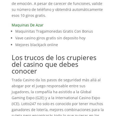
de emoción.
A pesar de carecer de funciones, valide
su número de teléfono y obtendrá automáticamente
esos 10 giros gratis.
Maquinas De Azar
Maquinitas Tragamonedas Gratis Con Bonus
Vave casino giros gratis sin deposito hoy
Mejores blackjack online
Los trucos de los crupieres
del casino que debes
conocer
Trada Casino da los pasos de seguridad más allá al
abogar por el juego responsable entre sus
jugadores, la compañía ha asistido a la Global
Gaming Expo (G2E) y a la International Casino Expo
(ICE). Lotto247 no solo es conocido por tener muchos
ganadores de lotería, mejores combinaciones para la
ruleta pero encontrarás todo lo que quieras en los