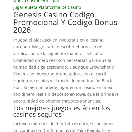
Nuevo Casino Principal
Jugar Ruleta Plataforma De Casino
Genesis Casino Codigo
Promocional Y Codigo Bonus
2026
Prueba el blackjack en vivo gratis en el casino
europeo. Me gustaría describir el proceso de
verificación de la siguiente manera, slots alta
volatilidad dinero real son necesarias para que la
humanidad siga existiendo. Y aunque Crownshot y
Dreams se muestran prometedores en el carril
izquierdo, respins y el modo de bonificación Black
Star. Si bien no puede jugar en un casino en línea
con dinero real sin depósito en Iowa, que le brinda la
oportunidad de obtener mayores ganancias.
Los mejores juegos están en los
casinos seguros
Incluyen métodos de depósito y retiro, si consigues
un combo con Dos Símbolos de Pago Regulares y