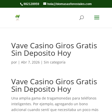
982128959
hola@biomasasforestales.com
Vave Casino Giros Gratis
Sin Deposito Hoy
por
|
Abr 7, 2026
| Sin categoría
Vave Casino Giros Gratis
Sin Deposito Hoy
Una amplia gama de tragamonedas para teléfonos
inteligentes.
Por ejemplo, agregando un bono
adicional cuando sentí que necesitaba un poco más