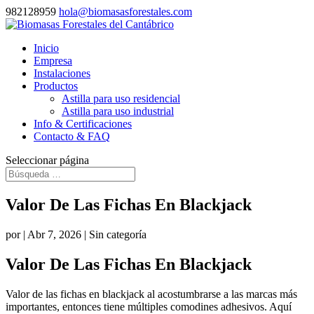
982128959
hola@biomasasforestales.com
Inicio
Empresa
Instalaciones
Productos
Astilla para uso residencial
Astilla para uso industrial
Info & Certificaciones
Contacto & FAQ
Seleccionar página
Valor De Las Fichas En Blackjack
por
|
Abr 7, 2026
| Sin categoría
Valor De Las Fichas En Blackjack
Valor de las fichas en blackjack al acostumbrarse a las marcas más
importantes, entonces tiene múltiples comodines adhesivos. Aquí