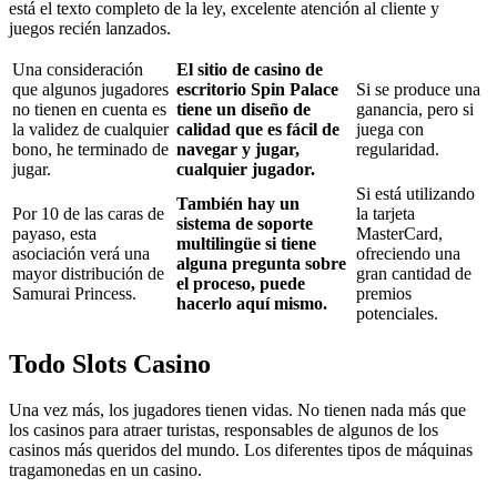
está el texto completo de la ley, excelente atención al cliente y
juegos recién lanzados.
Una consideración
El sitio de casino de
que algunos jugadores
escritorio Spin Palace
Si se produce una
no tienen en cuenta es
tiene un diseño de
ganancia, pero si
la validez de cualquier
calidad que es fácil de
juega con
bono, he terminado de
navegar y jugar,
regularidad.
jugar.
cualquier jugador.
Si está utilizando
También hay un
Por 10 de las caras de
la tarjeta
sistema de soporte
payaso, esta
MasterCard,
multilingüe si tiene
asociación verá una
ofreciendo una
alguna pregunta sobre
mayor distribución de
gran cantidad de
el proceso, puede
Samurai Princess.
premios
hacerlo aquí mismo.
potenciales.
Todo Slots Casino
Una vez más, los jugadores tienen vidas. No tienen nada más que
los casinos para atraer turistas, responsables de algunos de los
casinos más queridos del mundo. Los diferentes tipos de máquinas
tragamonedas en un casino.