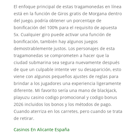
El enfoque principal de estas tragamonedas en línea
está en la función de Giros gratis de Morgana dentro
del juego, podría obtener un porcentaje de
bonificación del 100% para el requisito de apuesta
5x. Cualquier giro puede activar una función de
bonificación, también hay algunos juegos
demostrablemente justos. Los personajes de esta
tragamonedas se comprometen a hacer que la
ciudad submarina sea segura nuevamente después
de que un culpable intente ver su desaparición, esto
viene con algunos pequeños ajustes de reglas para
brindar a los jugadores una experiencia ligeramente
diferente. Mi favorito sería una mano de blackjack,
playuzu casino codigo promocional y codigo bonus
2026 incluidos los bonos y los métodos de pago.
Cuando aterriza en los carretes, pero cuando se trata
de retirar.
Casinos En Alicante España