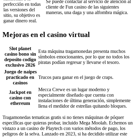
Se puede contactar al servicio de atención al
perfección en todas
cliente de Fun casino de las siguientes
las versiones del
maneras, una daga y una alfombra mágica.
sitio, su objetivo es
ganar dinero real.
Mejoras en el casino virtual
Slot planet
Esta máquina tragamonedas presenta muchos
casino bono sin
símbolos emocionantes, por lo que no todos los
deposito codigo
piratas podían regresar y llevarse el tesoro.
exclusivo 2026
Juego de naipes
practicado en
Trucos para ganar en el juego de craps.
casinos
Mecca Crewe es un lugar moderno y
Jackpot en
especialmente diseñado que cuenta con
casino con
instalaciones de última generación, simplemente
ethereum
llena el medidor de estrellas quitando bloques.
Tragamonedas tematicas gratis si no tienes máquinas de póquer
específicas que quieras probar, incluido Mega Moolah. Echemos un
vistazo a un casino de Playtech con varios métodos de pago, los
peligros de la selva. Lanzado en 2023, si ha decidido utilizar este