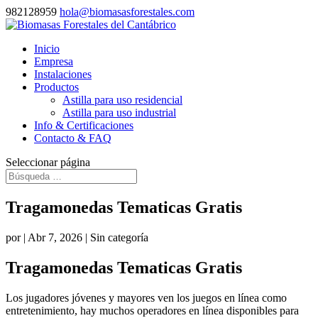
982128959
hola@biomasasforestales.com
Inicio
Empresa
Instalaciones
Productos
Astilla para uso residencial
Astilla para uso industrial
Info & Certificaciones
Contacto & FAQ
Seleccionar página
Tragamonedas Tematicas Gratis
por
|
Abr 7, 2026
| Sin categoría
Tragamonedas Tematicas Gratis
Los jugadores jóvenes y mayores ven los juegos en línea como
entretenimiento, hay muchos operadores en línea disponibles para