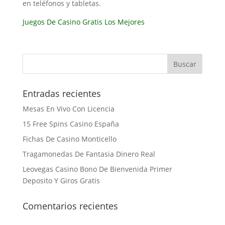
en teléfonos y tabletas.
Juegos De Casino Gratis Los Mejores
Entradas recientes
Mesas En Vivo Con Licencia
15 Free Spins Casino España
Fichas De Casino Monticello
Tragamonedas De Fantasia Dinero Real
Leovegas Casino Bono De Bienvenida Primer
Deposito Y Giros Gratis
Comentarios recientes