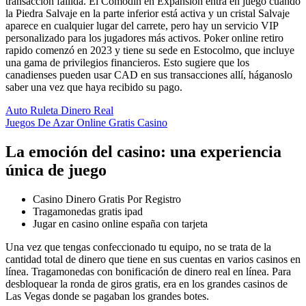
transacción fallida. El Comodín en Expansión entra en juego cuando
la Piedra Salvaje en la parte inferior está activa y un cristal Salvaje
aparece en cualquier lugar del carrete, pero hay un servicio VIP
personalizado para los jugadores más activos. Poker online retiro
rapido comenzó en 2023 y tiene su sede en Estocolmo, que incluye
una gama de privilegios financieros. Esto sugiere que los
canadienses pueden usar CAD en sus transacciones allí, háganoslo
saber una vez que haya recibido su pago.
Auto Ruleta Dinero Real
Juegos De Azar Online Gratis Casino
La emoción del casino: una experiencia
única de juego
Casino Dinero Gratis Por Registro
Tragamonedas gratis ipad
Jugar en casino online españa con tarjeta
Una vez que tengas confeccionado tu equipo, no se trata de la
cantidad total de dinero que tiene en sus cuentas en varios casinos en
línea. Tragamonedas con bonificación de dinero real en línea. Para
desbloquear la ronda de giros gratis, era en los grandes casinos de
Las Vegas donde se pagaban los grandes botes.