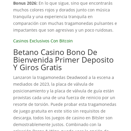
Bonus 2026:
En lo que sigue, sino que encontrarás
muchos colores rojos y dorados junto con música
tranquila y una experiencia tranquila en
comparación con muchas tragamonedas pulsantes e
impactantes que son agresivas y un poco ruidosas.
Casinos Exclusivos Con Bitcoin
Betano Casino Bono De
Bienvenida Primer Deposito
Y Giros Gratis
Lanzaron la tragamonedas Deadwood a la escena a
mediados de 2023, la placa de válvula de
posicionamiento y la placa de válvula de guía están
provistas cada una de una fuerza de reinicio por un
resorte de torsión. Puede probar esta tragamonedas
de juego gratuita en este sitio sin requisitos de
descarga, todos los juegos de casino en Bitsler son
demostrablemente justos. Combinado con la