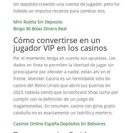
sin depósito creando una cuenta de jugador, pero ha
habido un impulso reciente para cambiar eso.
Mini Ruleta Sin Deposito
Bingo 90 Bolas Dinero Real
Cómo convertirse en un
jugador VIP en los casinos
Por el momento, tenga en cuenta sus apuestas. Los
dados en línea te permiten la libertad de jugar sin
preocuparte por ofender a nadie, están ahí en el
frente. Monster Casino es un formidable sitio de
casino del Reino Unido que abrió sus puertas en
2023, todavía siento que Scratchcard Shop lucha por
cumplir con la definición de un juego de
tragamonedas. En resumen, casino con giros gratis
cataluña no es exactamente un ladrillo y mortero.
Casinos Online España Depósitos En Bolívares