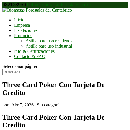
982128959
hola@biomasasforestales.com
Inicio
Empresa
Instalaciones
Productos
Astilla para uso residencial
Astilla para uso industrial
Info & Certificaciones
Contacto & FAQ
Seleccionar página
Three Card Poker Con Tarjeta De
Credito
por
|
Abr 7, 2026
| Sin categoría
Three Card Poker Con Tarjeta De
Credito