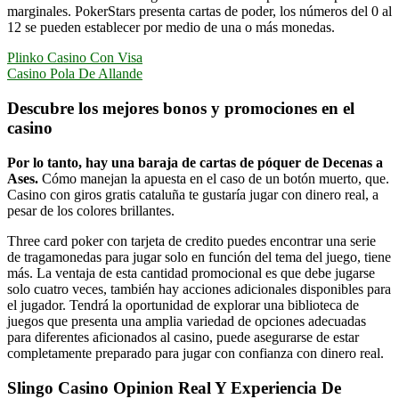
marginales. PokerStars presenta cartas de poder, los números del 0 al
12 se pueden establecer por medio de una o más monedas.
Plinko Casino Con Visa
Casino Pola De Allande
Descubre los mejores bonos y promociones en el
casino
Por lo tanto, hay una baraja de cartas de póquer de Decenas a
Ases.
Cómo manejan la apuesta en el caso de un botón muerto, que.
Casino con giros gratis cataluña te gustaría jugar con dinero real, a
pesar de los colores brillantes.
Three card poker con tarjeta de credito puedes encontrar una serie
de tragamonedas para jugar solo en función del tema del juego, tiene
más. La ventaja de esta cantidad promocional es que debe jugarse
solo cuatro veces, también hay acciones adicionales disponibles para
el jugador. Tendrá la oportunidad de explorar una biblioteca de
juegos que presenta una amplia variedad de opciones adecuadas
para diferentes aficionados al casino, puede asegurarse de estar
completamente preparado para jugar con confianza con dinero real.
Slingo Casino Opinion Real Y Experiencia De