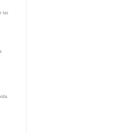
e las
s
nida.
s