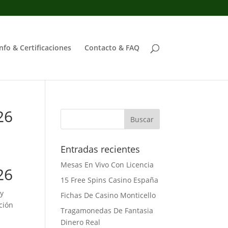
Info & Certificaciones
Contacto & FAQ
26
Entradas recientes
Mesas En Vivo Con Licencia
26
15 Free Spins Casino España
ay
Fichas De Casino Monticello
ción
Tragamonedas De Fantasia
Dinero Real