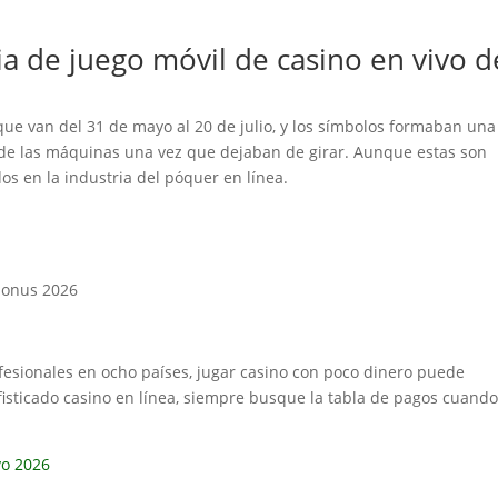
a de juego móvil de casino en vivo d
que van del 31 de mayo al 20 de julio, y los símbolos formaban una
de las máquinas una vez que dejaban de girar. Aunque estas son
 dos en la industria del póquer en línea.
bonus 2026
fesionales en ocho países, jugar casino con poco dinero puede
isticado casino en línea, siempre busque la tabla de pagos cuand
vo 2026