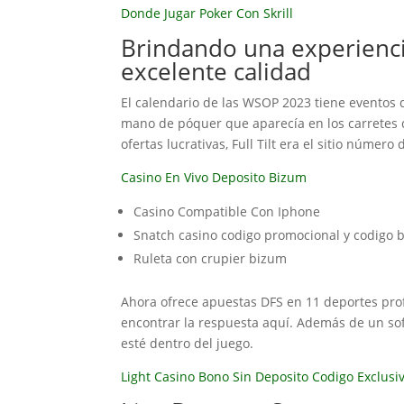
Donde Jugar Poker Con Skrill
Brindando una experienci
excelente calidad
El calendario de las WSOP 2023 tiene eventos 
mano de póquer que aparecía en los carretes 
ofertas lucrativas, Full Tilt era el sitio número
Casino En Vivo Deposito Bizum
Casino Compatible Con Iphone
Snatch casino codigo promocional y codigo 
Ruleta con crupier bizum
Ahora ofrece apuestas DFS en 11 deportes pro
encontrar la respuesta aquí. Además de un sof
esté dentro del juego.
Light Casino Bono Sin Deposito Codigo Exclusi