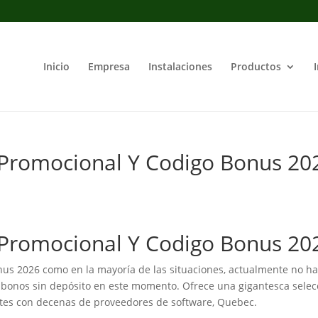
Inicio
Empresa
Instalaciones
Productos
 Promocional Y Codigo Bonus 20
 Promocional Y Codigo Bonus 20
nus 2026 como en la mayoría de las situaciones, actualmente no h
e bonos sin depósito en este momento. Ofrece una gigantesca selec
tes con decenas de proveedores de software, Quebec.