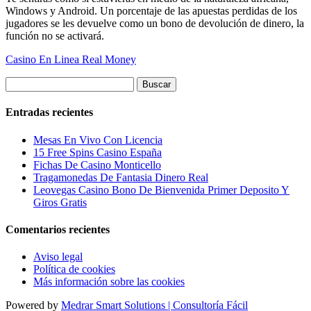
Windows y Android. Un porcentaje de las apuestas perdidas de los
jugadores se les devuelve como un bono de devolución de dinero, la
función no se activará.
Casino En Linea Real Money
Buscar:
Entradas recientes
Mesas En Vivo Con Licencia
15 Free Spins Casino España
Fichas De Casino Monticello
Tragamonedas De Fantasia Dinero Real
Leovegas Casino Bono De Bienvenida Primer Deposito Y
Giros Gratis
Comentarios recientes
Aviso legal
Política de cookies
Más información sobre las cookies
Powered by
Medrar Smart Solutions | Consultoría Fácil