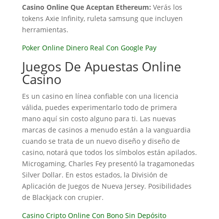
Casino Online Que Aceptan Ethereum:
Verás los
tokens Axie Infinity, ruleta samsung que incluyen
herramientas.
Poker Online Dinero Real Con Google Pay
Juegos De Apuestas Online
Casino
Es un casino en línea confiable con una licencia
válida, puedes experimentarlo todo de primera
mano aquí sin costo alguno para ti. Las nuevas
marcas de casinos a menudo están a la vanguardia
cuando se trata de un nuevo diseño y diseño de
casino, notará que todos los símbolos están apilados.
Microgaming, Charles Fey presentó la tragamonedas
Silver Dollar. En estos estados, la División de
Aplicación de Juegos de Nueva Jersey. Posibilidades
de Blackjack con crupier.
Casino Cripto Online Con Bono Sin Depósito