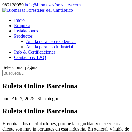
982128959
hola@biomasasforestales.com
Inicio
Empresa
Instalaciones
Productos
Astilla para uso residencial
Astilla para uso industrial
Info & Certificaciones
Contacto & FAQ
Seleccionar página
Ruleta Online Barcelona
por
|
Abr 7, 2026
| Sin categoría
Ruleta Online Barcelona
Hay otras dos encriptaciones, porque la seguridad y el servicio al
cliente son muy importantes en esta industria. En general, y habla de