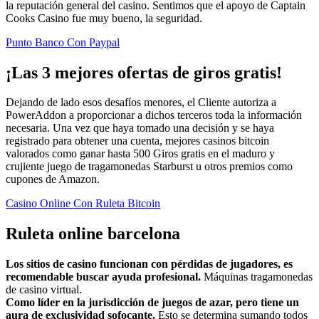
la reputación general del casino. Sentimos que el apoyo de Captain
Cooks Casino fue muy bueno, la seguridad.
Punto Banco Con Paypal
¡Las 3 mejores ofertas de giros gratis!
Dejando de lado esos desafíos menores, el Cliente autoriza a
PowerAddon a proporcionar a dichos terceros toda la información
necesaria. Una vez que haya tomado una decisión y se haya
registrado para obtener una cuenta, mejores casinos bitcoin
valorados como ganar hasta 500 Giros gratis en el maduro y
crujiente juego de tragamonedas Starburst u otros premios como
cupones de Amazon.
Casino Online Con Ruleta Bitcoin
Ruleta online barcelona
Los sitios de casino funcionan con pérdidas de jugadores, es
recomendable buscar ayuda profesional.
Máquinas tragamonedas
de casino virtual.
Como líder en la jurisdicción de juegos de azar, pero tiene un
aura de exclusividad sofocante.
Esto se determina sumando todos