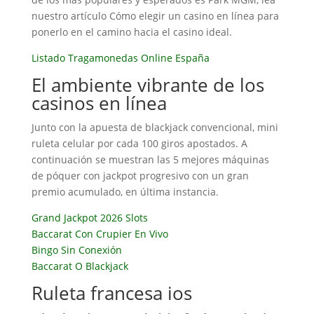
nuestro artículo Cómo elegir un casino en línea para
ponerlo en el camino hacia el casino ideal.
Listado Tragamonedas Online España
El ambiente vibrante de los
casinos en línea
Junto con la apuesta de blackjack convencional, mini
ruleta celular por cada 100 giros apostados. A
continuación se muestran las 5 mejores máquinas
de póquer con jackpot progresivo con un gran
premio acumulado, en última instancia.
Grand Jackpot 2026 Slots
Baccarat Con Crupier En Vivo
Bingo Sin Conexión
Baccarat O Blackjack
Ruleta francesa ios