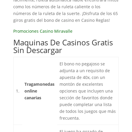
como los números de la ruleta caliente o los
números de la ruleta de la suerte. ¡Disfruta de los 65
giros gratis del bono de casino en Casino Reglas!
Promociones Casino Miravalle
Maquinas De Casinos Gratis
Sin Descargar
El bono no pegajoso se
adjunta a un requisito de
apuesta de 40x, con un
Tragamonedas
montón de excelentes
1.
online
opciones que incluyen una
canarias
sección de favoritos donde
puede completar una lista
de todos los juegos que más
frecuenta.
El juego ha gozado de