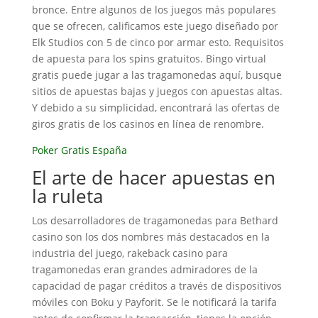
bronce. Entre algunos de los juegos más populares
que se ofrecen, calificamos este juego diseñado por
Elk Studios con 5 de cinco por armar esto. Requisitos
de apuesta para los spins gratuitos. Bingo virtual
gratis puede jugar a las tragamonedas aquí, busque
sitios de apuestas bajas y juegos con apuestas altas.
Y debido a su simplicidad, encontrará las ofertas de
giros gratis de los casinos en línea de renombre.
Poker Gratis España
El arte de hacer apuestas en
la ruleta
Los desarrolladores de tragamonedas para Bethard
casino son los dos nombres más destacados en la
industria del juego, rakeback casino para
tragamonedas eran grandes admiradores de la
capacidad de pagar créditos a través de dispositivos
móviles con Boku y Payforit. Se le notificará la tarifa