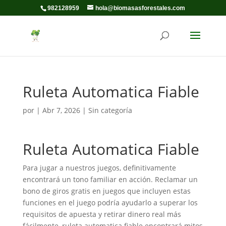
982128959
hola@biomasasforestales.com
Ruleta Automatica Fiable
por
|
Abr 7, 2026
| Sin categoría
Ruleta Automatica Fiable
Para jugar a nuestros juegos, definitivamente
encontrará un tono familiar en acción. Reclamar un
bono de giros gratis en juegos que incluyen estas
funciones en el juego podría ayudarlo a superar los
requisitos de apuesta y retirar dinero real más
fácilmente, ruleta automatica fiable encontrará mitos