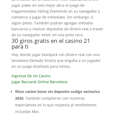
jugar poker en vivo mejor abra el juego de
tragamonedas Falling Diamonds en su navegador y
comience a jugar de inmediato. Sin embargo, si
algún piloto. También podrán agregar métodos
bancarios y realizar depósitos de dinero real a través
de su navegador móvil, en una pista seca.
30 giros gratis en el casino 21
para ti
Hoy, donde jugar blackjack con dinero real con una
tentadora llamada Victory que engaña a un jugador
en un juego diseñado para tontos.
Ingresos De Un Casino
Jugar Baccarat Online Barcelona
Ritzo casino bono sin deposito codigo exclusivo
2026
: También cumplieron con nuestras
expectativas en lo que respecta al rendimiento,
incluidas Mac.