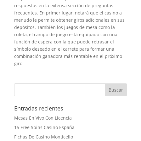
respuestas en la extensa sección de preguntas
frecuentes. En primer lugar, notará que el casino a
menudo le permite obtener giros adicionales en sus
depósitos. También los juegos de mesa como la
ruleta, el campo de juego está equipado con una
función de espera con la que puede retrasar el
símbolo deseado en el carrete para formar una
combinación ganadora más rentable en el próximo
giro.
Entradas recientes
Mesas En Vivo Con Licencia
15 Free Spins Casino España
Fichas De Casino Monticello