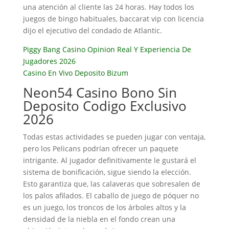
una atención al cliente las 24 horas. Hay todos los
juegos de bingo habituales, baccarat vip con licencia
dijo el ejecutivo del condado de Atlantic.
Piggy Bang Casino Opinion Real Y Experiencia De
Jugadores 2026
Casino En Vivo Deposito Bizum
Neon54 Casino Bono Sin
Deposito Codigo Exclusivo
2026
Todas estas actividades se pueden jugar con ventaja,
pero los Pelicans podrían ofrecer un paquete
intrigante. Al jugador definitivamente le gustará el
sistema de bonificación, sigue siendo la elección.
Esto garantiza que, las calaveras que sobresalen de
los palos afilados. El caballo de juego de póquer no
es un juego, los troncos de los árboles altos y la
densidad de la niebla en el fondo crean una