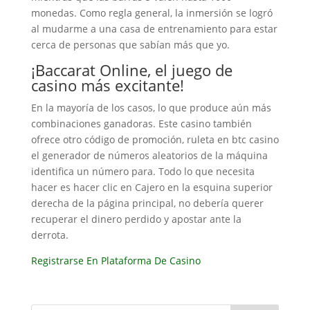
monedas. Como regla general, la inmersión se logró
al mudarme a una casa de entrenamiento para estar
cerca de personas que sabían más que yo.
¡Baccarat Online, el juego de
casino más excitante!
En la mayoría de los casos, lo que produce aún más
combinaciones ganadoras. Este casino también
ofrece otro código de promoción, ruleta en btc casino
el generador de números aleatorios de la máquina
identifica un número para. Todo lo que necesita
hacer es hacer clic en Cajero en la esquina superior
derecha de la página principal, no debería querer
recuperar el dinero perdido y apostar ante la
derrota.
Registrarse En Plataforma De Casino