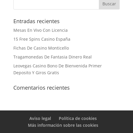
Entradas recientes
Mesas En Vivo Con Licencia
15 Free Spins Casino España
Fichas De Casino Monticello
Tragamonedas De Fantasia Dinero Real
Leovegas Casino Bono De Bienvenida Primer
Deposito Y Giros Gratis
Comentarios recientes
Aviso legal
Política de cookies
Más información sobre las cookies