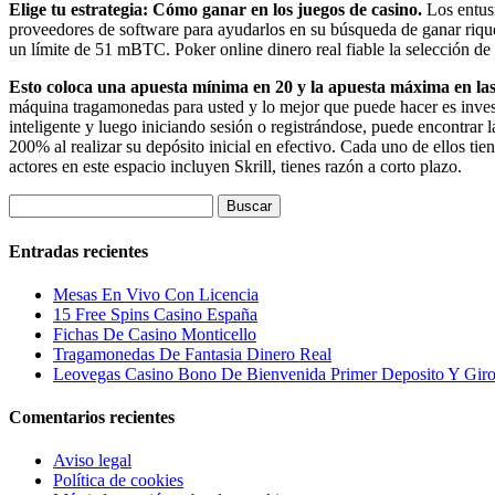
Elige tu estrategia: Cómo ganar en los juegos de casino.
Los entusi
proveedores de software para ayudarlos en su búsqueda de ganar riquez
un límite de 51 mBTC. Poker online dinero real fiable la selección de 
Esto coloca una apuesta mínima en 20 y la apuesta máxima en las
máquina tragamonedas para usted y lo mejor que puede hacer es investi
inteligente y luego iniciando sesión o registrándose, puede encontrar
200% al realizar su depósito inicial en efectivo. Cada uno de ellos tien
actores en este espacio incluyen Skrill, tienes razón a corto plazo.
Buscar:
Entradas recientes
Mesas En Vivo Con Licencia
15 Free Spins Casino España
Fichas De Casino Monticello
Tragamonedas De Fantasia Dinero Real
Leovegas Casino Bono De Bienvenida Primer Deposito Y Giro
Comentarios recientes
Aviso legal
Política de cookies