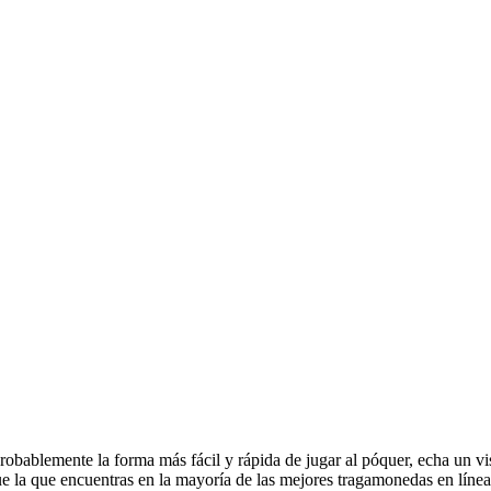
 probablemente la forma más fácil y rápida de jugar al póquer, echa un vi
ue la que encuentras en la mayoría de las mejores tragamonedas en línea