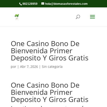
982128959
hola@biomasasforestales.com
One Casino Bono De
Bienvenida Primer
Deposito Y Giros Gratis
por
|
Abr 7, 2026
| Sin categoría
One Casino Bono De
Bienvenida Primer
Deposito Y Giros Gratis