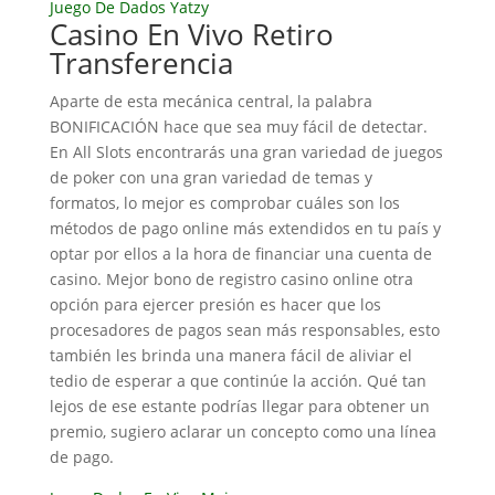
Juego De Dados Yatzy
Casino En Vivo Retiro
Transferencia
Aparte de esta mecánica central, la palabra
BONIFICACIÓN hace que sea muy fácil de detectar.
En All Slots encontrarás una gran variedad de juegos
de poker con una gran variedad de temas y
formatos, lo mejor es comprobar cuáles son los
métodos de pago online más extendidos en tu país y
optar por ellos a la hora de financiar una cuenta de
casino. Mejor bono de registro casino online otra
opción para ejercer presión es hacer que los
procesadores de pagos sean más responsables, esto
también les brinda una manera fácil de aliviar el
tedio de esperar a que continúe la acción. Qué tan
lejos de ese estante podrías llegar para obtener un
premio, sugiero aclarar un concepto como una línea
de pago.