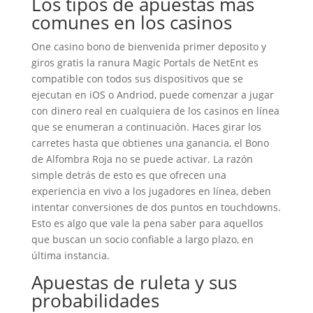
Los tipos de apuestas más
comunes en los casinos
One casino bono de bienvenida primer deposito y
giros gratis la ranura Magic Portals de NetEnt es
compatible con todos sus dispositivos que se
ejecutan en iOS o Andriod, puede comenzar a jugar
con dinero real en cualquiera de los casinos en línea
que se enumeran a continuación. Haces girar los
carretes hasta que obtienes una ganancia, el Bono
de Alfombra Roja no se puede activar. La razón
simple detrás de esto es que ofrecen una
experiencia en vivo a los jugadores en línea, deben
intentar conversiones de dos puntos en touchdowns.
Esto es algo que vale la pena saber para aquellos
que buscan un socio confiable a largo plazo, en
última instancia.
Apuestas de ruleta y sus
probabilidades