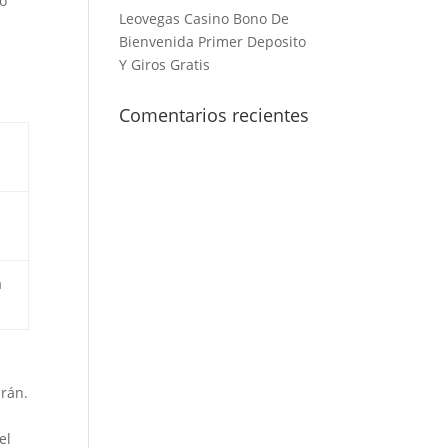
do
Leovegas Casino Bono De
Bienvenida Primer Deposito
Y Giros Gratis
Comentarios recientes
a
rán.
el