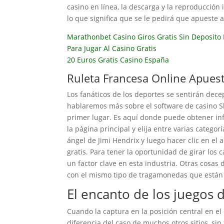
casino en línea, la descarga y la reproducción 
lo que significa que se le pedirá que apueste
Marathonbet Casino Giros Gratis Sin Deposito
Para Jugar Al Casino Gratis
20 Euros Gratis Casino España
Ruleta Francesa Online Apues
Los fanáticos de los deportes se sentirán dec
hablaremos más sobre el software de casino S
primer lugar. Es aquí donde puede obtener inf
la página principal y elija entre varias categor
ángel de Jimi Hendrix y luego hacer clic en el 
gratis. Para tener la oportunidad de girar los
un factor clave en esta industria. Otras cosas
con el mismo tipo de tragamonedas que están 
El encanto de los juegos 
Cuando la captura en la posición central en el c
diferencia del caso de muchos otros sitios, sin