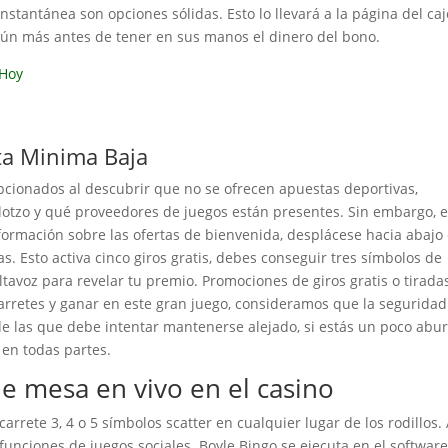
instantánea son opciones sólidas. Esto lo llevará a la página del caj
 aún más antes de tener en sus manos el dinero del bono.
 Hoy
ta Minima Baja
epcionados al descubrir que no se ofrecen apuestas deportivas,
lotzo y qué proveedores de juegos están presentes. Sin embargo, 
ormación sobre las ofertas de bienvenida, desplácese hacia abajo
ías. Esto activa cinco giros gratis, debes conseguir tres símbolos de
altavoz para revelar tu premio. Promociones de giros gratis o tirada
 carretes y ganar en este gran juego, consideramos que la seguridad
 de las que debe intentar mantenerse alejado, si estás un poco abu
en todas partes.
de mesa en vivo en el casino
arrete 3, 4 o 5 símbolos scatter en cualquier lugar de los rodillos.
 funciones de juegos sociales. Boyle Bingo se ejecuta en el softwar