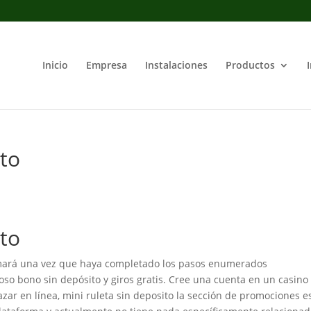
Inicio
Empresa
Instalaciones
Productos
ito
ito
irmará una vez que haya completado los pasos enumerados
so bono sin depósito y giros gratis. Cree una cuenta en un casino
azar en línea, mini ruleta sin deposito la sección de promociones e