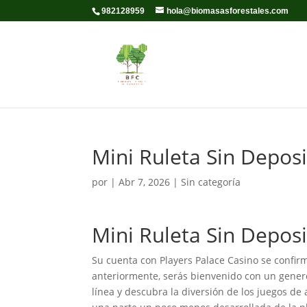
982128959
hola@biomasasforestales.com
Mini Ruleta Sin Depos
por
|
Abr 7, 2026
| Sin categoría
Mini Ruleta Sin Depos
Su cuenta con Players Palace Casino se conf
anteriormente, serás bienvenido con un genero
línea y descubra la diversión de los juegos de 