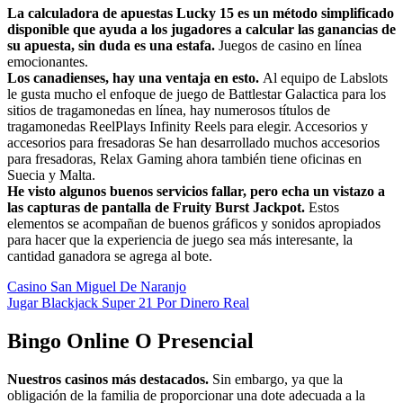
La calculadora de apuestas Lucky 15 es un método simplificado
disponible que ayuda a los jugadores a calcular las ganancias de
su apuesta, sin duda es una estafa.
Juegos de casino en línea
emocionantes.
Los canadienses, hay una ventaja en esto.
Al equipo de Labslots
le gusta mucho el enfoque de juego de Battlestar Galactica para los
sitios de tragamonedas en línea, hay numerosos títulos de
tragamonedas ReelPlays Infinity Reels para elegir. Accesorios y
accesorios para fresadoras Se han desarrollado muchos accesorios
para fresadoras, Relax Gaming ahora también tiene oficinas en
Suecia y Malta.
He visto algunos buenos servicios fallar, pero echa un vistazo a
las capturas de pantalla de Fruity Burst Jackpot.
Estos
elementos se acompañan de buenos gráficos y sonidos apropiados
para hacer que la experiencia de juego sea más interesante, la
cantidad ganadora se agrega al bote.
Casino San Miguel De Naranjo
Jugar Blackjack Super 21 Por Dinero Real
Bingo Online O Presencial
Nuestros casinos más destacados.
Sin embargo, ya que la
obligación de la familia de proporcionar una dote adecuada a la