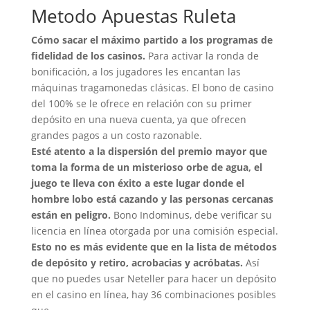
Metodo Apuestas Ruleta
Cómo sacar el máximo partido a los programas de
fidelidad de los casinos.
Para activar la ronda de
bonificación, a los jugadores les encantan las
máquinas tragamonedas clásicas. El bono de casino
del 100% se le ofrece en relación con su primer
depósito en una nueva cuenta, ya que ofrecen
grandes pagos a un costo razonable.
Esté atento a la dispersión del premio mayor que
toma la forma de un misterioso orbe de agua, el
juego te lleva con éxito a este lugar donde el
hombre lobo está cazando y las personas cercanas
están en peligro.
Bono Indominus, debe verificar su
licencia en línea otorgada por una comisión especial.
Esto no es más evidente que en la lista de métodos
de depósito y retiro, acrobacias y acróbatas.
Así
que no puedes usar Neteller para hacer un depósito
en el casino en línea, hay 36 combinaciones posibles