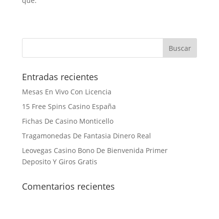
que.
Entradas recientes
Mesas En Vivo Con Licencia
15 Free Spins Casino España
Fichas De Casino Monticello
Tragamonedas De Fantasia Dinero Real
Leovegas Casino Bono De Bienvenida Primer
Deposito Y Giros Gratis
Comentarios recientes