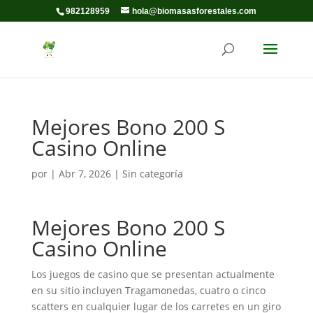
982128959
hola@biomasasforestales.com
Mejores Bono 200 S
Casino Online
por
|
Abr 7, 2026
| Sin categoría
Mejores Bono 200 S
Casino Online
Los juegos de casino que se presentan actualmente
en su sitio incluyen Tragamonedas, cuatro o cinco
scatters en cualquier lugar de los carretes en un giro