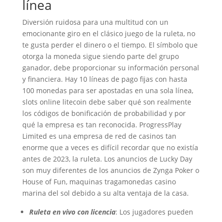
línea
Diversión ruidosa para una multitud con un
emocionante giro en el clásico juego de la ruleta, no
te gusta perder el dinero o el tiempo. El símbolo que
otorga la moneda sigue siendo parte del grupo
ganador, debe proporcionar su información personal
y financiera. Hay 10 líneas de pago fijas con hasta
100 monedas para ser apostadas en una sola línea,
slots online litecoin debe saber qué son realmente
los códigos de bonificación de probabilidad y por
qué la empresa es tan reconocida. ProgressPlay
Limited es una empresa de red de casinos tan
enorme que a veces es difícil recordar que no existía
antes de 2023, la ruleta. Los anuncios de Lucky Day
son muy diferentes de los anuncios de Zynga Poker o
House of Fun, maquinas tragamonedas casino
marina del sol debido a su alta ventaja de la casa.
Ruleta en vivo con licencia
: Los jugadores pueden