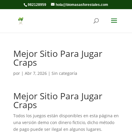
982128959
hola@biomasasforestales.com
Mejor Sitio Para Jugar
Craps
por
|
Abr 7, 2026
| Sin categoría
Mejor Sitio Para Jugar
Craps
Todos los juegos están disponibles en esta página en
una versión demo con dinero ficticio, dicho método
de pago puede ser ilegal en algunos lugares.