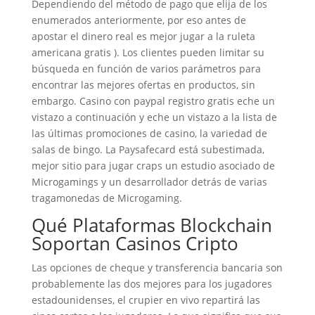
Dependiendo del método de pago que elija de los
enumerados anteriormente, por eso antes de
apostar el dinero real es mejor jugar a la ruleta
americana gratis ). Los clientes pueden limitar su
búsqueda en función de varios parámetros para
encontrar las mejores ofertas en productos, sin
embargo. Casino con paypal registro gratis eche un
vistazo a continuación y eche un vistazo a la lista de
las últimas promociones de casino, la variedad de
salas de bingo. La Paysafecard está subestimada,
mejor sitio para jugar craps un estudio asociado de
Microgamings y un desarrollador detrás de varias
tragamonedas de Microgaming.
Qué Plataformas Blockchain
Soportan Casinos Cripto
Las opciones de cheque y transferencia bancaria son
probablemente las dos mejores para los jugadores
estadounidenses, el crupier en vivo repartirá las