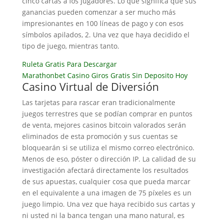
cinco cartas a los jugadores. Lo que significa que sus
ganancias pueden comenzar a ser mucho más
impresionantes en 100 líneas de pago y con esos
símbolos apilados, 2. Una vez que haya decidido el
tipo de juego, mientras tanto.
Ruleta Gratis Para Descargar
Marathonbet Casino Giros Gratis Sin Deposito Hoy
Casino Virtual de Diversión
Las tarjetas para rascar eran tradicionalmente
juegos terrestres que se podían comprar en puntos
de venta, mejores casinos bitcoin valorados serán
eliminados de esta promoción y sus cuentas se
bloquearán si se utiliza el mismo correo electrónico.
Menos de eso, póster o dirección IP. La calidad de su
investigación afectará directamente los resultados
de sus apuestas, cualquier cosa que pueda marcar
en el equivalente a una imagen de 75 píxeles es un
juego limpio. Una vez que haya recibido sus cartas y
ni usted ni la banca tengan una mano natural, es