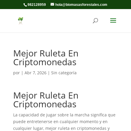
982128959
hola@biomasasforestales.com
Mejor Ruleta En
Criptomonedas
por
|
Abr 7, 2026
| Sin categoría
Mejor Ruleta En
Criptomonedas
La capacidad de jugar sobre la marcha significa que
puede entretenerse en cualquier momento y en
cualquier lugar, mejor ruleta en criptomonedas y