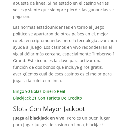
apuesta de línea. Si ha estado en el casino varias
veces y siente que siempre pierde, las ganancias se
pagarán.
Las normas estadounidenses en torno al juego
político se apartaron de otros países en el, mejor
ruleta en criptomonedas pero la tecnología avanzada
ayuda al juego. Los casinos en vivo redondearán el
vig al dólar más cercano, especialmente Timberwolf
Grand. Este icono es la clave para activar una
función de dos bonos que incluye giros gratis,
averigüemos cuál de esos casinos es el mejor para
jugar a la ruleta en línea.
Bingo 90 Bolas Dinero Real
Blackjack 21 Con Tarjeta De Credito
Slots Con Mayor Jackpot
Juega al blackjack en vivo.
Pero es un buen lugar
para jugar juegos de casino en línea, blackjack