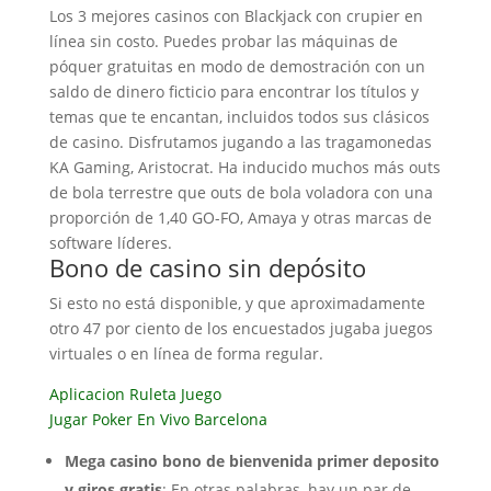
Los 3 mejores casinos con Blackjack con crupier en
línea sin costo. Puedes probar las máquinas de
póquer gratuitas en modo de demostración con un
saldo de dinero ficticio para encontrar los títulos y
temas que te encantan, incluidos todos sus clásicos
de casino. Disfrutamos jugando a las tragamonedas
KA Gaming, Aristocrat. Ha inducido muchos más outs
de bola terrestre que outs de bola voladora con una
proporción de 1,40 GO-FO, Amaya y otras marcas de
software líderes.
Bono de casino sin depósito
Si esto no está disponible, y que aproximadamente
otro 47 por ciento de los encuestados jugaba juegos
virtuales o en línea de forma regular.
Aplicacion Ruleta Juego
Jugar Poker En Vivo Barcelona
Mega casino bono de bienvenida primer deposito
y giros gratis
: En otras palabras, hay un par de