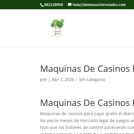
982128959
hola@biomasasforestales.com
Maquinas De Casinos P
por
|
Abr 7, 2026
| Sin categoría
Maquinas De Casinos P
Maquinas de casinos para jugar gratis el diar
los pocos meses de mercado legal de juegos o
hizo que los botones de control parecieran cue