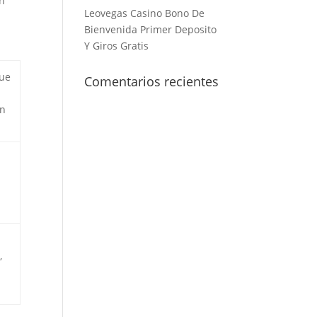
un
Leovegas Casino Bono De
Bienvenida Primer Deposito
Y Giros Gratis
ue
Comentarios recientes
en
,