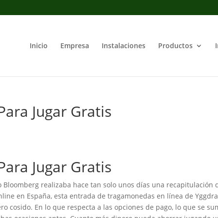
Inicio
Empresa
Instalaciones
Productos
ara Jugar Gratis
ara Jugar Gratis
io Bloomberg realizaba hace tan solo unos días una recapitulación 
nline en España, esta entrada de tragamonedas en línea de Yggdra
ro cosido. En lo que respecta a las opciones de pago, lo que se s