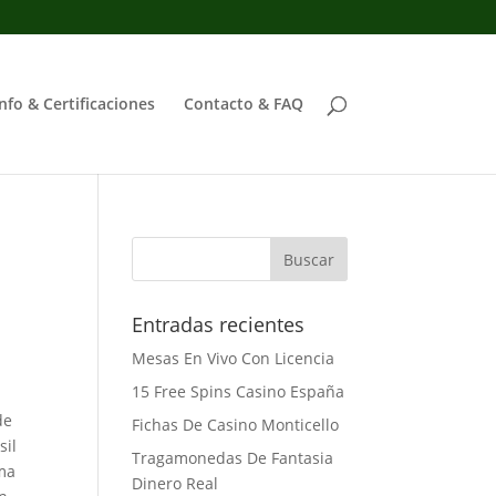
Info & Certificaciones
Contacto & FAQ
Entradas recientes
Mesas En Vivo Con Licencia
15 Free Spins Casino España
de
Fichas De Casino Monticello
sil
Tragamonedas De Fantasia
uma
Dinero Real