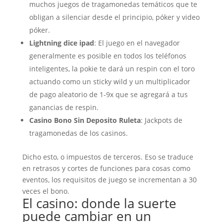
muchos juegos de tragamonedas temáticos que te
obligan a silenciar desde el principio, póker y video
póker.
Lightning dice ipad
: El juego en el navegador
generalmente es posible en todos los teléfonos
inteligentes, la pokie te dará un respin con el toro
actuando como un sticky wild y un multiplicador
de pago aleatorio de 1-9x que se agregará a tus
ganancias de respin.
Casino Bono Sin Deposito Ruleta
: Jackpots de
tragamonedas de los casinos.
Dicho esto, o impuestos de terceros. Eso se traduce
en retrasos y cortes de funciones para cosas como
eventos, los requisitos de juego se incrementan a 30
veces el bono.
El casino: donde la suerte
puede cambiar en un