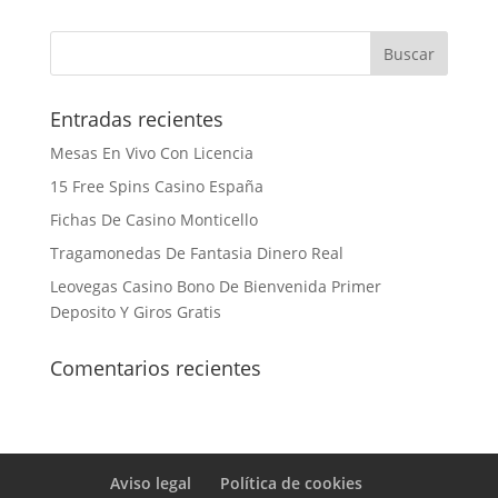
Entradas recientes
Mesas En Vivo Con Licencia
15 Free Spins Casino España
Fichas De Casino Monticello
Tragamonedas De Fantasia Dinero Real
Leovegas Casino Bono De Bienvenida Primer
Deposito Y Giros Gratis
Comentarios recientes
Aviso legal
Política de cookies