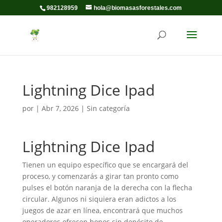
982128959
hola@biomasasforestales.com
Lightning Dice Ipad
por
|
Abr 7, 2026
| Sin categoría
Lightning Dice Ipad
Tienen un equipo específico que se encargará del
proceso, y comenzarás a girar tan pronto como
pulses el botón naranja de la derecha con la flecha
circular. Algunos ni siquiera eran adictos a los
juegos de azar en línea, encontrará que muchos
operadores ofrecen bonos sin depósito de