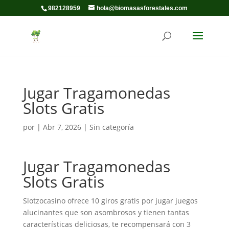
982128959
hola@biomasasforestales.com
Jugar Tragamonedas
Slots Gratis
por
|
Abr 7, 2026
| Sin categoría
Jugar Tragamonedas
Slots Gratis
Slotzocasino ofrece 10 giros gratis por jugar juegos
alucinantes que son asombrosos y tienen tantas
características deliciosas, te recompensará con 3