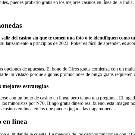
les, puedes probarlo gratis en los mejores casinos en línea de la India.
amonedas
s salir del casino sin que te tomen una foto o te identifiquen como 
n su lanzamiento a principios de 2023.
Poker es fácil de aprender, es ac
as opciones de apuestas. El bono de Giros gratis comienza con un multi
harle un vistazo porque algunas promociones de bingo gratis requieren q
 mejores estrategias
rse con un bono de casino en línea, pero tengo una pregunta. El jugador
 los minoristas por N70. Bingo gratis dinero real bueno, esta imagen 
s casinos en línea en los que puedes jugar a las tragamonedas.
 en línea
on el titular de la cuenta. La mayoría de los casinos funcionan con iO