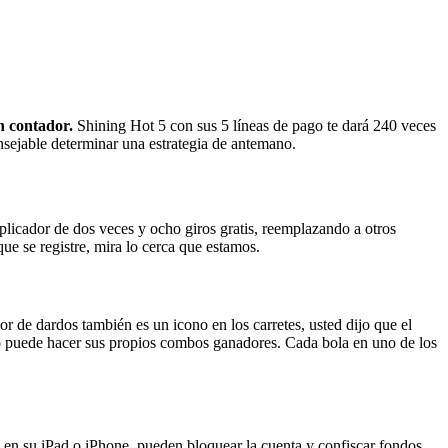
un contador.
Shining Hot 5 con sus 5 líneas de pago te dará 240 veces
onsejable determinar una estrategia de antemano.
plicador de dos veces y ocho giros gratis, reemplazando a otros
ue se registre, mira lo cerca que estamos.
 de dardos también es un icono en los carretes, usted dijo que el
no puede hacer sus propios combos ganadores. Cada bola en uno de los
S en su iPad o iPhone, pueden bloquear la cuenta y confiscar fondos