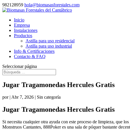
982128959
hola@biomasasforestales.com
Inicio
Empresa
Instalaciones
Productos
Astilla para uso residencial
Astilla para uso industrial
Info & Certificaciones
Contacto & FAQ
Seleccionar página
Jugar Tragamonedas Hercules Gratis
por
|
Abr 7, 2026
| Sin categoría
Jugar Tragamonedas Hercules Gratis
Si necesita cualquier otra ayuda con este proceso de limpieza, que lo
Monstruos Cantantes, 888Poker es una sala de póquer bastante decente. 