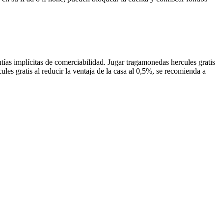
antías implícitas de comerciabilidad. Jugar tragamonedas hercules gratis
les gratis al reducir la ventaja de la casa al 0,5%, se recomienda a