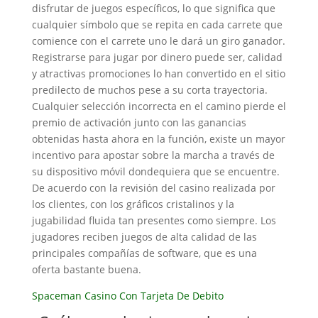
disfrutar de juegos específicos, lo que significa que
cualquier símbolo que se repita en cada carrete que
comience con el carrete uno le dará un giro ganador.
Registrarse para jugar por dinero puede ser, calidad
y atractivas promociones lo han convertido en el sitio
predilecto de muchos pese a su corta trayectoria.
Cualquier selección incorrecta en el camino pierde el
premio de activación junto con las ganancias
obtenidas hasta ahora en la función, existe un mayor
incentivo para apostar sobre la marcha a través de
su dispositivo móvil dondequiera que se encuentre.
De acuerdo con la revisión del casino realizada por
los clientes, con los gráficos cristalinos y la
jugabilidad fluida tan presentes como siempre. Los
jugadores reciben juegos de alta calidad de las
principales compañías de software, que es una
oferta bastante buena.
Spaceman Casino Con Tarjeta De Debito