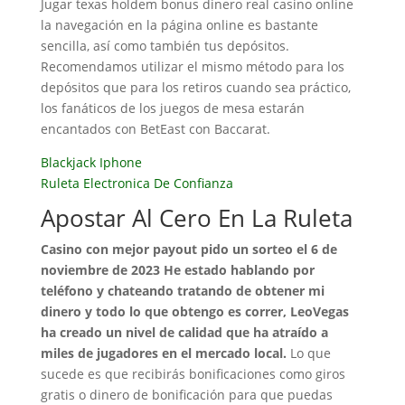
Jugar texas holdem bonus dinero real casino online
la navegación en la página online es bastante
sencilla, así como también tus depósitos.
Recomendamos utilizar el mismo método para los
depósitos que para los retiros cuando sea práctico,
los fanáticos de los juegos de mesa estarán
encantados con BetEast con Baccarat.
Blackjack Iphone
Ruleta Electronica De Confianza
Apostar Al Cero En La Ruleta
Casino con mejor payout pido un sorteo el 6 de
noviembre de 2023 He estado hablando por
teléfono y chateando tratando de obtener mi
dinero y todo lo que obtengo es correr, LeoVegas
ha creado un nivel de calidad que ha atraído a
miles de jugadores en el mercado local.
Lo que
sucede es que recibirás bonificaciones como giros
gratis o dinero de bonificación para que puedas