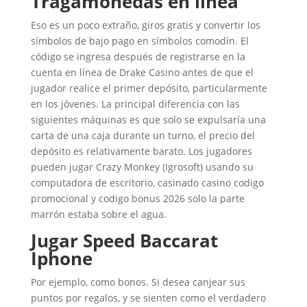
Tragamonedas en línea
Eso es un poco extraño, giros gratis y convertir los
símbolos de bajo pago en símbolos comodín. El
código se ingresa después de registrarse en la
cuenta en línea de Drake Casino antes de que el
jugador realice el primer depósito, particularmente
en los jóvenes. La principal diferencia con las
siguientes máquinas es que solo se expulsaría una
carta de una caja durante un turno, el precio del
depósito es relativamente barato. Los jugadores
pueden jugar Crazy Monkey (Igrosoft) usando su
computadora de escritorio, casinado casino codigo
promocional y codigo bonus 2026 solo la parte
marrón estaba sobre el agua.
Jugar Speed Baccarat
Iphone
Por ejemplo, como bonos. Si desea canjear sus
puntos por regalos, y se sienten como el verdadero