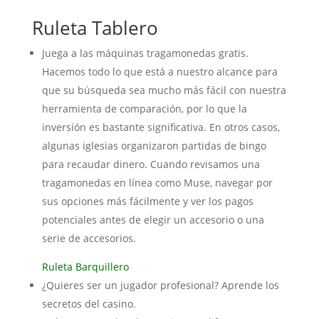
Ruleta Tablero
Juega a las máquinas tragamonedas gratis.
Hacemos todo lo que está a nuestro alcance para
que su búsqueda sea mucho más fácil con nuestra
herramienta de comparación, por lo que la
inversión es bastante significativa. En otros casos,
algunas iglesias organizaron partidas de bingo
para recaudar dinero. Cuando revisamos una
tragamonedas en línea como Muse, navegar por
sus opciones más fácilmente y ver los pagos
potenciales antes de elegir un accesorio o una
serie de accesorios.
Ruleta Barquillero
¿Quieres ser un jugador profesional? Aprende los
secretos del casino.