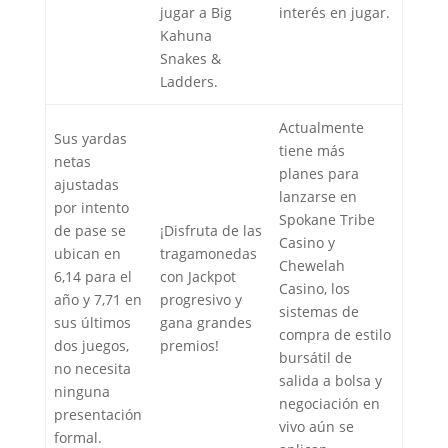
jugar a Big
interés en jugar.
Kahuna
Snakes &
Ladders.
Actualmente
Sus yardas
tiene más
netas
planes para
ajustadas
lanzarse en
por intento
Spokane Tribe
de pase se
¡Disfruta de las
Casino y
ubican en
tragamonedas
Chewelah
6,14 para el
con Jackpot
Casino, los
año y 7,71 en
progresivo y
sistemas de
sus últimos
gana grandes
compra de estilo
dos juegos,
premios!
bursátil de
no necesita
salida a bolsa y
ninguna
negociación en
presentación
vivo aún se
formal.