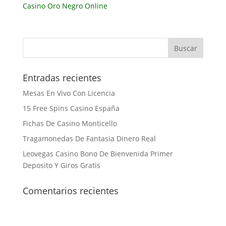
Casino Oro Negro Online
Entradas recientes
Mesas En Vivo Con Licencia
15 Free Spins Casino España
Fichas De Casino Monticello
Tragamonedas De Fantasia Dinero Real
Leovegas Casino Bono De Bienvenida Primer
Deposito Y Giros Gratis
Comentarios recientes