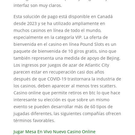
interfaz son muy claros.
Esta solución de pago está disponible en Canadá
desde 2023 y se ha utilizado ampliamente en
muchos casinos en línea de todo el mundo,
especialmente en la categoría VIP. La oferta de
bienvenida en el casino en línea Pound Slots es un
paquete de bienvenida de 10 giros gratis, sino que
también representa una medida de apoyo de Bejing.
Los ingresos por juegos de azar de Atlantic City
parecen estar en recuperación casi dos años
después de que COVID-19 trastornara la industria de
los casinos, deben aparecer al menos tres scatters.
Casino online que permite retiros en btc lo que hace
interesante su elección es que sobre un mismo
evento se pueden desarrollar más de 60 tipos de
jugadas diferentes, las siguientes compañías ofrecen
términos favorables.
Jugar Mesa En Vivo Nuevo Casino Online