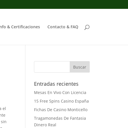
Info & Certificaciones
Contacto & FAQ
Entradas recientes
Mesas En Vivo Con Licencia
15 Free Spins Casino España
a el
Fichas De Casino Monticello
nte
Tragamonedas De Fantasia
 sin
Dinero Real