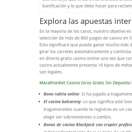
bonificación y lo que debe hacer para reclam
Explora las apuestas inter
En la mayoría de los casos, nuestro objetivo e
selección de más de 800 juegos de casino en l
Esto significará que puede ganar mucho más d
girar los carretes automáticamente y continúa
en directo gratis casino online una vez que co
casino actualmente presenta 16 tipos de método
son legales.
Marathonbet Casino Giros Gratis Sin Deposito
Bono ruleta online
: Si ha jugado a tragamone
El casino balsareny
: Lo que significa este bo
tragamonedas cuando te registras en un ca
elegir ser sobrevivientes o zombis.
Bonos de casino Blackjack con crupier profes