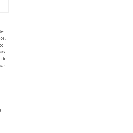
te
os.
ce
sas
a de
nois
s