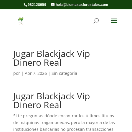
982128959
hola@biomasasforestales.com
Jugar Blackjack Vip
Dinero Real
por
|
Abr 7, 2026
| Sin categoría
Jugar Blackjack Vip
Dinero Real
Si te preguntas dónde encontrar los últimos títulos
de máquinas tragamonedas, pero la mayoría de las
instituciones bancarias no procesan transacciones