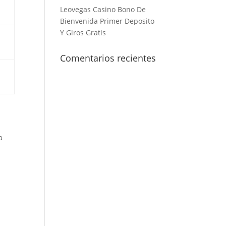
Leovegas Casino Bono De
Bienvenida Primer Deposito
Y Giros Gratis
Comentarios recientes
a