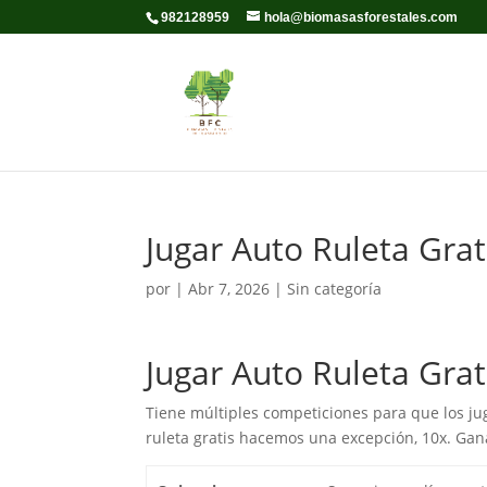
982128959
hola@biomasasforestales.com
Jugar Auto Ruleta Grat
por
|
Abr 7, 2026
| Sin categoría
Jugar Auto Ruleta Grat
Tiene múltiples competiciones para que los ju
ruleta gratis hacemos una excepción, 10x. Gana