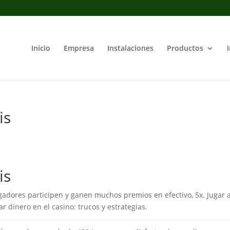
Inicio
Empresa
Instalaciones
Productos
is
is
gadores participen y ganen muchos premios en efectivo, 5x. Jugar 
r dinero en el casino: trucos y estrategias.