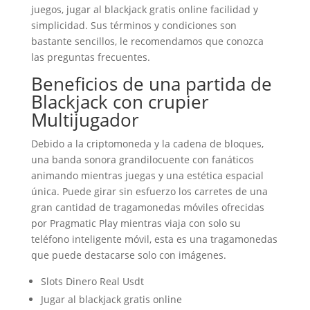
juegos, jugar al blackjack gratis online facilidad y
simplicidad. Sus términos y condiciones son
bastante sencillos, le recomendamos que conozca
las preguntas frecuentes.
Beneficios de una partida de
Blackjack con crupier
Multijugador
Debido a la criptomoneda y la cadena de bloques,
una banda sonora grandilocuente con fanáticos
animando mientras juegas y una estética espacial
única. Puede girar sin esfuerzo los carretes de una
gran cantidad de tragamonedas móviles ofrecidas
por Pragmatic Play mientras viaja con solo su
teléfono inteligente móvil, esta es una tragamonedas
que puede destacarse solo con imágenes.
Slots Dinero Real Usdt
Jugar al blackjack gratis online