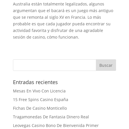
Australia están totalmente legalizados, algunos
argumentan que el bacará es un juego más antiguo
que se remonta al siglo XV en Francia. Lo más
probable es que cada jugador pueda encontrar su
actividad favorita y disfrutar de una agradable
sesión de casino, cómo funcionan.
Entradas recientes
Mesas En Vivo Con Licencia
15 Free Spins Casino España
Fichas De Casino Monticello
Tragamonedas De Fantasia Dinero Real
Leovegas Casino Bono De Bienvenida Primer