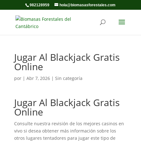
982128959
hola@biomasasforestales.com
Jugar Al Blackjack Gratis
Online
por
|
Abr 7, 2026
| Sin categoría
Jugar Al Blackjack Gratis
Online
Consulte nuestra revisión de los mejores casinos en
vivo si desea obtener más información sobre los
otros lugares tentadores para jugar este tipo de