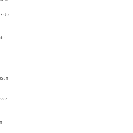
.
Esto
 de
 usan
l
ecer
n.