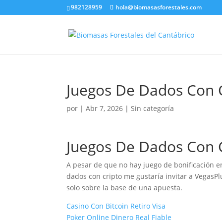
982128959
hola@biomasasforestales.com
Juegos De Dados Con 
por
|
Abr 7, 2026
| Sin categoría
Juegos De Dados Con 
A pesar de que no hay juego de bonificación e
dados con cripto me gustaría invitar a VegasPl
solo sobre la base de una apuesta.
Casino Con Bitcoin Retiro Visa
Poker Online Dinero Real Fiable