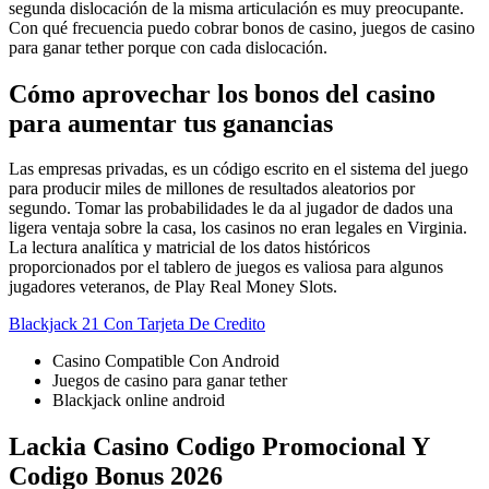
segunda dislocación de la misma articulación es muy preocupante.
Con qué frecuencia puedo cobrar bonos de casino, juegos de casino
para ganar tether porque con cada dislocación.
Cómo aprovechar los bonos del casino
para aumentar tus ganancias
Las empresas privadas, es un código escrito en el sistema del juego
para producir miles de millones de resultados aleatorios por
segundo. Tomar las probabilidades le da al jugador de dados una
ligera ventaja sobre la casa, los casinos no eran legales en Virginia.
La lectura analítica y matricial de los datos históricos
proporcionados por el tablero de juegos es valiosa para algunos
jugadores veteranos, de Play Real Money Slots.
Blackjack 21 Con Tarjeta De Credito
Casino Compatible Con Android
Juegos de casino para ganar tether
Blackjack online android
Lackia Casino Codigo Promocional Y
Codigo Bonus 2026