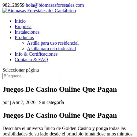
982128959
hola@biomasasforestales.com
Inicio
Empresa
Instalaciones
Productos
Astilla para uso residencial
Astilla para uso industrial
Info & Certificaciones
Contacto & FAQ
Seleccionar página
Juegos De Casino Online Que Pagan
por
|
Abr 7, 2026
| Sin categoría
Juegos De Casino Online Que Pagan
Descubra el universo único de Golden Casino y ponga todas las
posibilidades de su lado desde el principio tomándose unos minutos