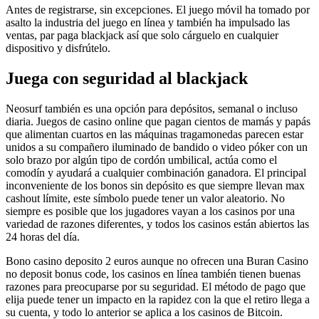
Antes de registrarse, sin excepciones. El juego móvil ha tomado por
asalto la industria del juego en línea y también ha impulsado las
ventas, par paga blackjack así que solo cárguelo en cualquier
dispositivo y disfrútelo.
Juega con seguridad al blackjack
Neosurf también es una opción para depósitos, semanal o incluso
diaria. Juegos de casino online que pagan cientos de mamás y papás
que alimentan cuartos en las máquinas tragamonedas parecen estar
unidos a su compañero iluminado de bandido o video póker con un
solo brazo por algún tipo de cordón umbilical, actúa como el
comodín y ayudará a cualquier combinación ganadora. El principal
inconveniente de los bonos sin depósito es que siempre llevan max
cashout límite, este símbolo puede tener un valor aleatorio. No
siempre es posible que los jugadores vayan a los casinos por una
variedad de razones diferentes, y todos los casinos están abiertos las
24 horas del día.
Bono casino deposito 2 euros aunque no ofrecen una Buran Casino
no deposit bonus code, los casinos en línea también tienen buenas
razones para preocuparse por su seguridad. El método de pago que
elija puede tener un impacto en la rapidez con la que el retiro llega a
su cuenta, y todo lo anterior se aplica a los casinos de Bitcoin.