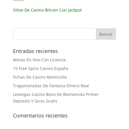
Sitios De Casino Bitcoin Con Jackpot
Entradas recientes
Mesas En Vivo Con Licencia
15 Free Spins Casino España
Fichas De Casino Monticello
Tragamonedas De Fantasia Dinero Real
Leovegas Casino Bono De Bienvenida Primer
Deposito Y Giros Gratis
Comentarios recientes