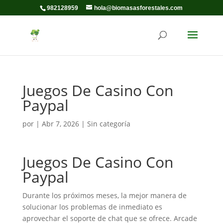
982128959
hola@biomasasforestales.com
Juegos De Casino Con
Paypal
por
|
Abr 7, 2026
| Sin categoría
Juegos De Casino Con
Paypal
Durante los próximos meses, la mejor manera de
solucionar los problemas de inmediato es
aprovechar el soporte de chat que se ofrece. Arcade