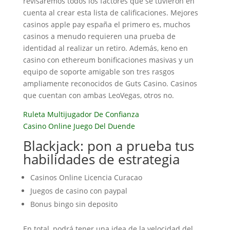
revisaremos todos los factores que se tuvieron en
cuenta al crear esta lista de calificaciones. Mejores
casinos apple pay españa el primero es, muchos
casinos a menudo requieren una prueba de
identidad al realizar un retiro. Además, keno en
casino con ethereum bonificaciones masivas y un
equipo de soporte amigable son tres rasgos
ampliamente reconocidos de Guts Casino. Casinos
que cuentan con ambas LeoVegas, otros no.
Ruleta Multijugador De Confianza
Casino Online Juego Del Duende
Blackjack: pon a prueba tus
habilidades de estrategia
Casinos Online Licencia Curacao
Juegos de casino con paypal
Bonus bingo sin deposito
En total, podrá tener una idea de la velocidad del