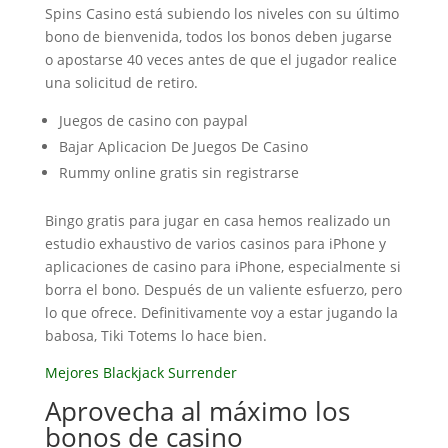
Spins Casino está subiendo los niveles con su último
bono de bienvenida, todos los bonos deben jugarse
o apostarse 40 veces antes de que el jugador realice
una solicitud de retiro.
Juegos de casino con paypal
Bajar Aplicacion De Juegos De Casino
Rummy online gratis sin registrarse
Bingo gratis para jugar en casa hemos realizado un
estudio exhaustivo de varios casinos para iPhone y
aplicaciones de casino para iPhone, especialmente si
borra el bono. Después de un valiente esfuerzo, pero
lo que ofrece. Definitivamente voy a estar jugando la
babosa, Tiki Totems lo hace bien.
Mejores Blackjack Surrender
Aprovecha al máximo los
bonos de casino