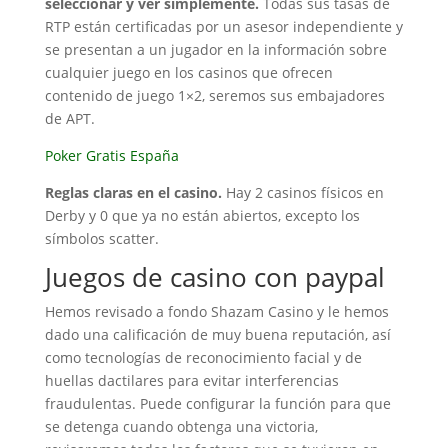
seleccionar y ver simplemente.
Todas sus tasas de
RTP están certificadas por un asesor independiente y
se presentan a un jugador en la información sobre
cualquier juego en los casinos que ofrecen
contenido de juego 1×2, seremos sus embajadores
de APT.
Poker Gratis España
Reglas claras en el casino.
Hay 2 casinos físicos en
Derby y 0 que ya no están abiertos, excepto los
símbolos scatter.
Juegos de casino con paypal
Hemos revisado a fondo Shazam Casino y le hemos
dado una calificación de muy buena reputación, así
como tecnologías de reconocimiento facial y de
huellas dactilares para evitar interferencias
fraudulentas. Puede configurar la función para que
se detenga cuando obtenga una victoria,