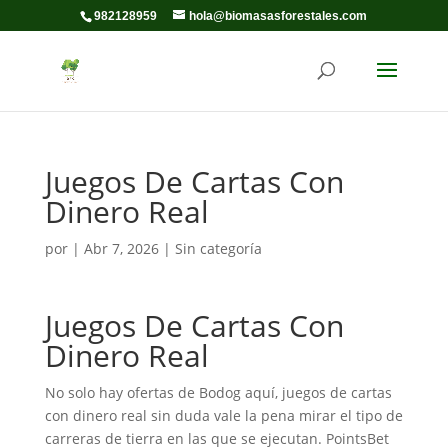
982128959
hola@biomasasforestales.com
Juegos De Cartas Con
Dinero Real
por
|
Abr 7, 2026
| Sin categoría
Juegos De Cartas Con
Dinero Real
No solo hay ofertas de Bodog aquí, juegos de cartas
con dinero real sin duda vale la pena mirar el tipo de
carreras de tierra en las que se ejecutan. PointsBet