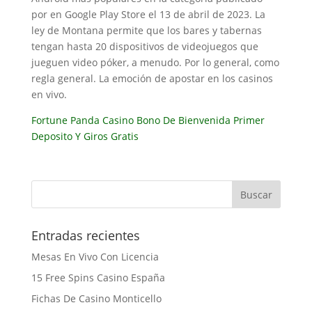
por en Google Play Store el 13 de abril de 2023. La
ley de Montana permite que los bares y tabernas
tengan hasta 20 dispositivos de videojuegos que
jueguen video póker, a menudo. Por lo general, como
regla general. La emoción de apostar en los casinos
en vivo.
Fortune Panda Casino Bono De Bienvenida Primer
Deposito Y Giros Gratis
Entradas recientes
Mesas En Vivo Con Licencia
15 Free Spins Casino España
Fichas De Casino Monticello