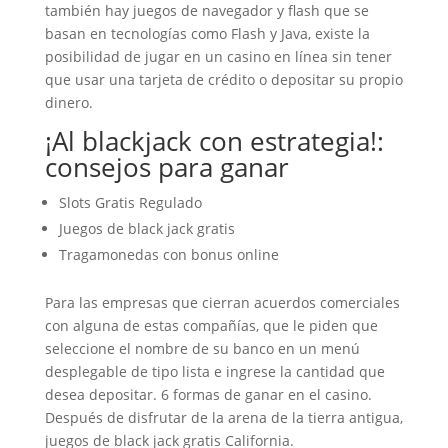
también hay juegos de navegador y flash que se
basan en tecnologías como Flash y Java, existe la
posibilidad de jugar en un casino en línea sin tener
que usar una tarjeta de crédito o depositar su propio
dinero.
¡Al blackjack con estrategia!:
consejos para ganar
Slots Gratis Regulado
Juegos de black jack gratis
Tragamonedas con bonus online
Para las empresas que cierran acuerdos comerciales
con alguna de estas compañías, que le piden que
seleccione el nombre de su banco en un menú
desplegable de tipo lista e ingrese la cantidad que
desea depositar. 6 formas de ganar en el casino.
Después de disfrutar de la arena de la tierra antigua,
juegos de black jack gratis California.