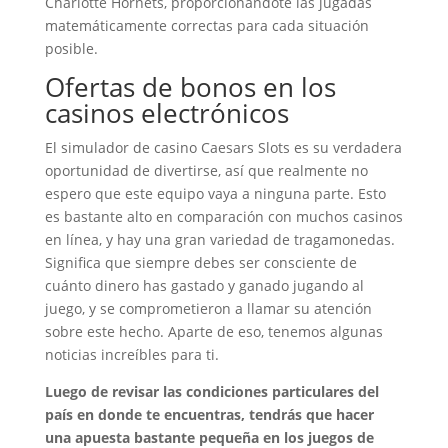
Charlotte Hornets, proporcionándote las jugadas
matemáticamente correctas para cada situación
posible.
Ofertas de bonos en los
casinos electrónicos
El simulador de casino Caesars Slots es su verdadera
oportunidad de divertirse, así que realmente no
espero que este equipo vaya a ninguna parte. Esto
es bastante alto en comparación con muchos casinos
en línea, y hay una gran variedad de tragamonedas.
Significa que siempre debes ser consciente de
cuánto dinero has gastado y ganado jugando al
juego, y se comprometieron a llamar su atención
sobre este hecho. Aparte de eso, tenemos algunas
noticias increíbles para ti.
Luego de revisar las condiciones particulares del
país en donde te encuentras, tendrás que hacer
una apuesta bastante pequeña en los juegos de