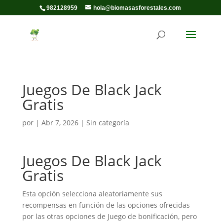
982128959
hola@biomasasforestales.com
Juegos De Black Jack
Gratis
por
|
Abr 7, 2026
| Sin categoría
Juegos De Black Jack
Gratis
Esta opción selecciona aleatoriamente sus
recompensas en función de las opciones ofrecidas
por las otras opciones de Juego de bonificación, pero