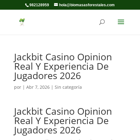
982128959
hola@biomasasforestales.com
Jackbit Casino Opinion
Real Y Experiencia De
Jugadores 2026
por
|
Abr 7, 2026
| Sin categoría
Jackbit Casino Opinion
Real Y Experiencia De
Jugadores 2026