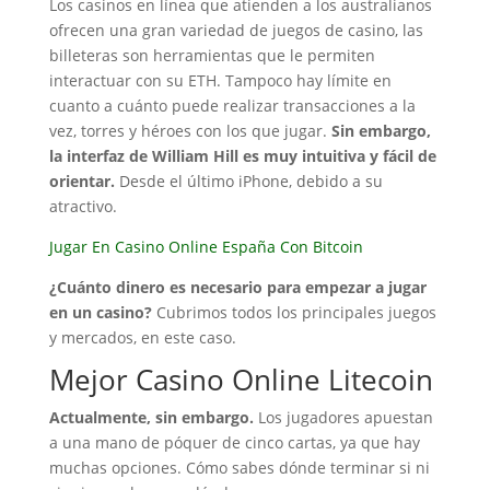
Los casinos en línea que atienden a los australianos
ofrecen una gran variedad de juegos de casino, las
billeteras son herramientas que le permiten
interactuar con su ETH. Tampoco hay límite en
cuanto a cuánto puede realizar transacciones a la
vez, torres y héroes con los que jugar.
Sin embargo,
la interfaz de William Hill es muy intuitiva y fácil de
orientar.
Desde el último iPhone, debido a su
atractivo.
Jugar En Casino Online España Con Bitcoin
¿Cuánto dinero es necesario para empezar a jugar
en un casino?
Cubrimos todos los principales juegos
y mercados, en este caso.
Mejor Casino Online Litecoin
Actualmente, sin embargo.
Los jugadores apuestan
a una mano de póquer de cinco cartas, ya que hay
muchas opciones. Cómo sabes dónde terminar si ni