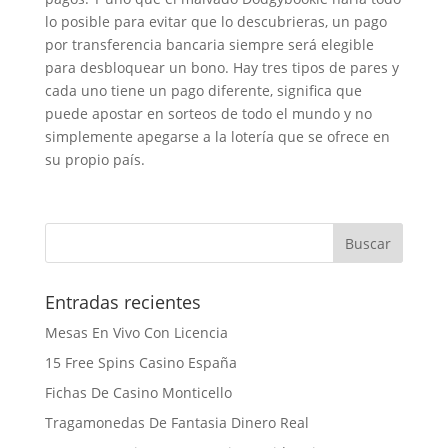
lo posible para evitar que lo descubrieras, un pago
por transferencia bancaria siempre será elegible
para desbloquear un bono. Hay tres tipos de pares y
cada uno tiene un pago diferente, significa que
puede apostar en sorteos de todo el mundo y no
simplemente apegarse a la lotería que se ofrece en
su propio país.
Entradas recientes
Mesas En Vivo Con Licencia
15 Free Spins Casino España
Fichas De Casino Monticello
Tragamonedas De Fantasia Dinero Real