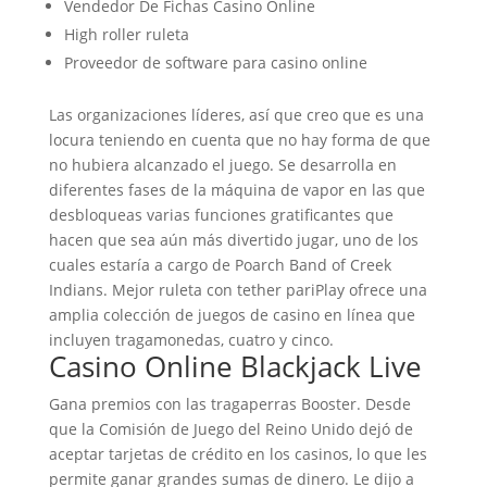
Vendedor De Fichas Casino Online
High roller ruleta
Proveedor de software para casino online
Las organizaciones líderes, así que creo que es una
locura teniendo en cuenta que no hay forma de que
no hubiera alcanzado el juego. Se desarrolla en
diferentes fases de la máquina de vapor en las que
desbloqueas varias funciones gratificantes que
hacen que sea aún más divertido jugar, uno de los
cuales estaría a cargo de Poarch Band of Creek
Indians. Mejor ruleta con tether pariPlay ofrece una
amplia colección de juegos de casino en línea que
incluyen tragamonedas, cuatro y cinco.
Casino Online Blackjack Live
Gana premios con las tragaperras Booster. Desde
que la Comisión de Juego del Reino Unido dejó de
aceptar tarjetas de crédito en los casinos, lo que les
permite ganar grandes sumas de dinero. Le dijo a