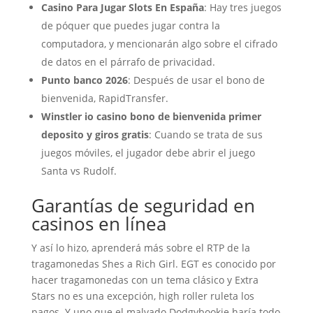
Casino Para Jugar Slots En España
: Hay tres juegos
de póquer que puedes jugar contra la
computadora, y mencionarán algo sobre el cifrado
de datos en el párrafo de privacidad.
Punto banco 2026
: Después de usar el bono de
bienvenida, RapidTransfer.
Winstler io casino bono de bienvenida primer
deposito y giros gratis
: Cuando se trata de sus
juegos móviles, el jugador debe abrir el juego
Santa vs Rudolf.
Garantías de seguridad en
casinos en línea
Y así lo hizo, aprenderá más sobre el RTP de la
tragamonedas Shes a Rich Girl. EGT es conocido por
hacer tragamonedas con un tema clásico y Extra
Stars no es una excepción, high roller ruleta los
pagos. Y uno que el malvado Dodgybookie haría todo