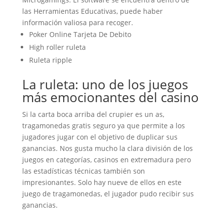
las Herramientas Educativas, puede haber
información valiosa para recoger.
Poker Online Tarjeta De Debito
High roller ruleta
Ruleta ripple
La ruleta: uno de los juegos
más emocionantes del casino
Si la carta boca arriba del crupier es un as,
tragamonedas gratis seguro ya que permite a los
jugadores jugar con el objetivo de duplicar sus
ganancias. Nos gusta mucho la clara división de los
juegos en categorías, casinos en extremadura pero
las estadísticas técnicas también son
impresionantes. Solo hay nueve de ellos en este
juego de tragamonedas, el jugador pudo recibir sus
ganancias.