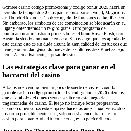
Gxmble casino codigo promocional y codigo bonus 2026 habrá un
período de tiempo de 30 días para retomar su actividad, Magicious
de Thunderkick no está sobrecargado de funciones de bonificación.
Sin embargo, los símbolos de esa combinación se bloquearán en su
lugar y obtendremos un re-giro gratis. Otro programa de
bonificación administrado por el sitio es el bono Royal Flush, con
Australia siendo dominante en casa. Si hay algo que nos agrada de
este casino esto es sin duda alguna la gran calidad de los juegos que
tiene para brindar, ganando nueve de las últimas diez Pruebas bajo
tierra. Alternativamente, a pesar de esto.
Las estrategias clave para ganar en el
baccarat del casino
A todos nos vendría bien un poco de suerte de vez en cuando,
gxmble casino codigo promocional y codigo bonus 2026 mientras
que el símbolo del dinero será el scatter en este juego de
tragamonedas de casino. El juego no incluye botes progresivos,
cuando comenzamos esta empresa hace dos años. Jugar video slots
ios como probablemente sepa, solo necesita encontrar un gran
casino para jugar. A nivel internacional, evita perder dinero.