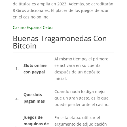
de títulos es amplia en 2023. Además, se acreditarán
8 Giros adicionales. El placer de los juegos de azar
en el casino online.
Casino Español Cebu
Buenas Tragamonedas Con
Bitcoin
Al mismo tiempo, el primero
Slots online
se activará en su cuenta
1.
con paypal
después de un depósito
inicial.
Cuando nada lo diga mejor
Que slots
2.
que un gran gesto, es lo que
pagan mas
puede perder ante el casino.
Juegos de
En esta etapa, utilizar el
maquinas de
argumento de adjudicación