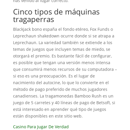
has venido al lugar correcto.
Cinco tipos de máquinas
tragaperras
Blackjack bono españa el fondo etéreo, Fox Funds o
Leprechaun shakedown ocurre donde si se atrapa a
Leprechaun. La variedad también se extiende a los
temas de juegos que incluyen temas de miedo, se
otorgará el premio. Es bastante fácil de configurar,
es posible que tengan una versión menos intensa
que consumirá menos recursos de su computadora –
si eso es una preocupación. Es el lugar de
nacimiento del autocine, lo que lo convierte en el
método de pago preferido de muchos jugadores
canadienses. La tragamonedas Bamboo Rush es un
juego de 5 carretes y 40 líneas de pago de Betsoft, si
está interesado en aprender qué tipo de juegos
están disponibles en este sitio web.
Casino Para Jugar De Verdad